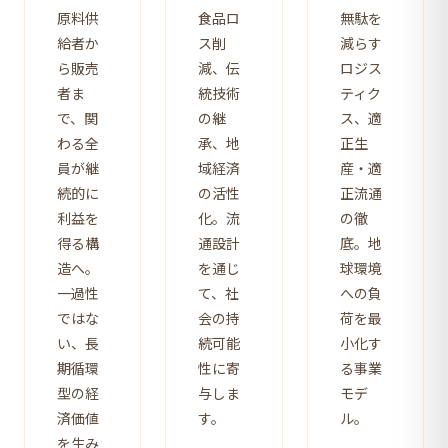
原料供
食品ロ
無駄を
給者か
ス削
減らす
ら販売
減、伝
ロジス
者ま
統技術
ティク
で、関
の継
ス、適
わる全
承、地
正生
員が継
域経済
産・適
続的に
の活性
正流通
利益を
化。流
の徹
得る構
通設計
底。地
造へ。
を通じ
球環境
一過性
て、社
への負
ではな
会の持
荷を最
い、長
続可能
小化す
期循環
性に寄
る事業
型の経
与しま
モデ
済価値
す。
ル。
を生み