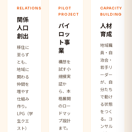
RELATIONSHIP
PILOT
CAPACITY
PROJECT
BUILDING
関係
パイ
人材
人口
ロッ
育成
創出
ト事
地域職
移住に
業
員・自
至らず
治会・
構想を
とも、
若手リ
試す小
地域に
ーダー
規模実
関わる
が、自
証か
仲間を
分たち
ら、本
増やす
で動け
格展開
仕組み
る状態
のロー
作り。
をつく
ドマッ
LPG（学
る。コ
プ設計
生クエ
ンサル
まで。
スト）