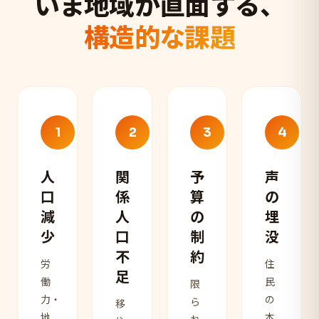
いま地域が直面する、
構造的な課題
1
2
3
4
人
関
予
声
口
係
算
の
減
人
の
埋
少
口
制
没
不
約
労
住
足
働
民
限
力・
の
ら
移
地
本