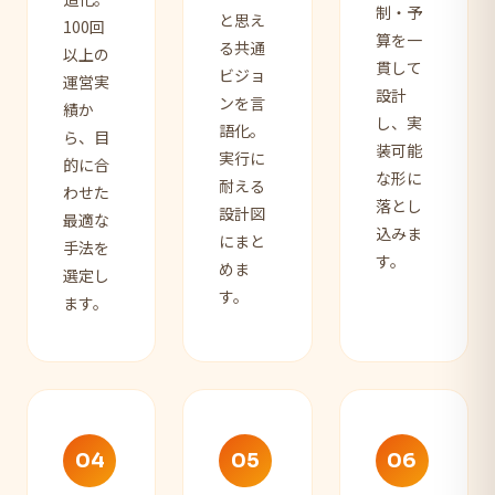
制・予
と思え
100回
算を一
る共通
以上の
貫して
ビジョ
運営実
設計
ンを言
績か
し、実
語化。
ら、目
装可能
実行に
的に合
な形に
耐える
わせた
落とし
設計図
最適な
込みま
にまと
手法を
す。
めま
選定し
す。
ます。
04
05
06