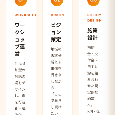
01
02
03
WORKSHOP
VISION
POLICY
DESIGN
ワー
ビジ
施策
クシ
ョン
設計
ョッ
策定
プ運
補助
地域の
営
金・交
現状分
付金・
析と未
住民参
自主財
来像を
加型の
源を組
行き来
対話の
み合わ
しなが
場をデ
せた現
ら、
ザイン
実的な
「ここ
し、声
施策
で暮ら
を可視
へ。
し続け
化・構
KPI・体
たい」
造化。