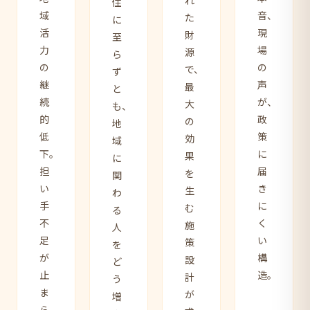
れ
住
域
音、
た
に
活
現
財
至
力
場
源
ら
の
の
で、
ず
継
声
最
と
続
が、
大
も、
的
政
の
地
低
策
効
域
下。
に
果
に
担
届
を
関
い
き
生
わ
手
に
む
る
不
く
施
人
足
い
策
を
が
構
設
ど
止
造。
計
う
ま
が
増
ら