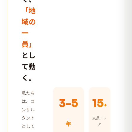
「地
域の
一
員」
とし
て動
く。
私たち
3-5
15
は、コ
+
ンサル
タント
支援エリ
年
ア
として