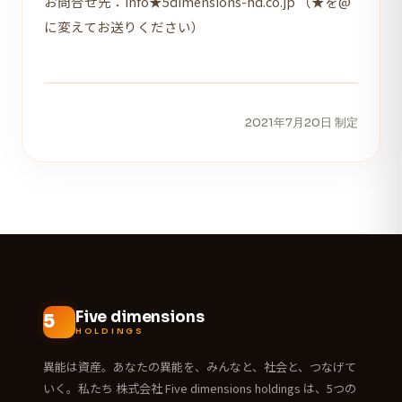
お問合せ先：info★5dimensions-hd.co.jp （★を@
に変えてお送りください）
2021年7月20日 制定
Five dimensions
HOLDINGS
異能は資産。あなたの異能を、みんなと、社会と、つなげて
いく。私たち 株式会社 Five dimensions holdings は、5つの